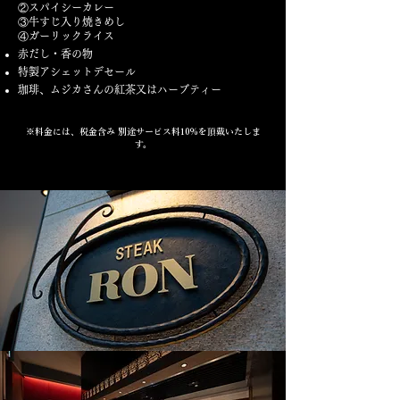
②スパイシーカレー
③牛すじ入り焼きめし
④ガーリックライス
赤だし・香の物
特製アシェットデセール
珈琲、ムジカさんの紅茶又はハーブティー
※料金には、税金含み 別途サービス料10％を頂戴いたしま
す。