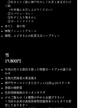
①炊きたてご飯に神戸牛のしぐれ煮と赤玉子かけ
ご飯
（牛丼風にお召し上がりください）
②スパイシーカレー
③牛すじ入り焼きめし
④ガーリックライス
赤だし 香の物
特製アシェットデセール
珈琲、ムジカさんの紅茶又はハーブティー
雪
19,800円
牛肉の色々な部位を使った特製オードブルの盛り合
わせ
名物天然海老の黄金焼き
神戸牛サーロインまたはフィレ(120ｇ)のステーキ
季節の焼野菜
色彩胡麻風味のオニオンサラダ
〆のご飯もの（４種類の中からお選び下さい）
＜当店のお米は鳥取県産特別栽培米コシヒカリを使
用しております＞