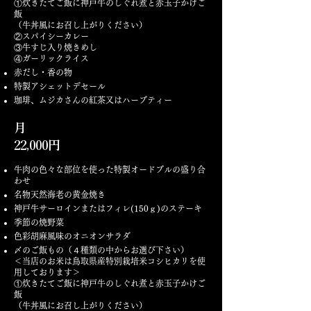
①炊きたてご飯に神戸牛のしぐれ煮と赤玉子かけご
飯
（牛丼風にお召し上がりください）
②スパイシーカレー
③牛すじ入り焼きめし
④ガーリックライス
赤だし・香の物
特製アシェットデセール
珈琲、ムジカさんの紅茶又はハーブティー
月
22,000円
牛肉の色々な部位を使った特製オードブルの盛り合
わせ
名物天然海老の黄金焼き
神戸牛サーロインまたはフィレ(150ｇ)のステーキ
季節の焼野菜
色彩胡麻風味のオニオンサラダ
〆のご飯もの（４種類の中からお選び下さい）
＜当店のお米は鳥取県産特別栽培米コシヒカリを使
用しております＞
①炊きたてご飯に神戸牛のしぐれ煮と赤玉子かけご
飯
（牛丼風にお召し上がりください）