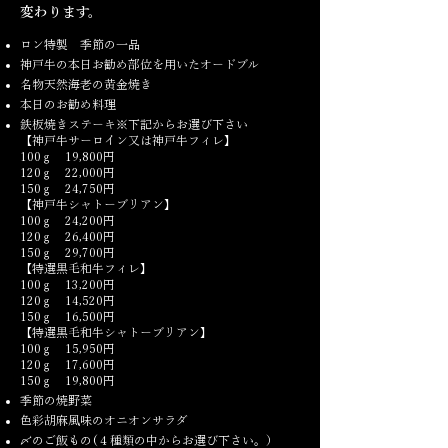
変わります。
ロン特製 季節の一品
神戸牛の本日お勧め部位を用いたオードブル
名物天然海老の黄金焼き
本日のお勧め料理
鉄板焼きステーキ※下記からお選び下さい
【神戸牛サーロイン又は神戸牛フィレ】
100ｇ 19,800円
120ｇ 22,000円
150ｇ 24,750円
【神戸牛シャトーブリアン】
100ｇ 24,200円
120ｇ 26,400円
150ｇ 29,700円
【特選黒毛和牛フィレ】
100ｇ 13,200円
120ｇ 14,520円
150ｇ 16,500円
【特選黒毛和牛シャトーブリアン】
100ｇ 15,950円
120ｇ 17,600円
150ｇ 19,800円
季節の焼野菜
色彩胡麻風味のオニオンサラダ
〆のご飯もの(４種類の中からお選び下さい。）